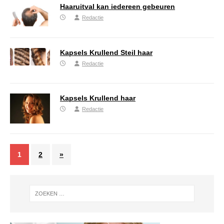
Haaruitval kan iedereen gebeuren
Redactie
Kapsels Krullend Steil haar
Redactie
Kapsels Krullend haar
Redactie
1
2
»